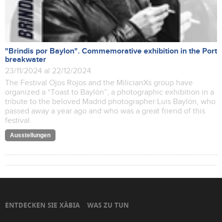
"Brindis por Baylon". Commemorative exhibition in the Port
breakwater
23/11/2024 al 22/12/2024
The Festival Ojos Rojos and the MilicianXs group have
organized a “Toast to Baylón”, a photographic exhibition in a
tribute to the beloved Madrid photographer Luis Baylón, who
passed away a year ago and who was a great friend of this
festival.
Ausstellungen
ENTDECKEN SIE XÀBIA
WAS ZU TUN