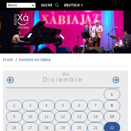
SUCHE
DEUTSCH
ESPAÑOL
VALENCIÀ
ENGLISH
FRANÇAIS
РУССКИЙ
Front
Eventos en Xàbia
2024
Diciembre
1
2
3
4
5
6
7
8
9
10
11
12
13
14
15
16
17
18
19
20
21
22