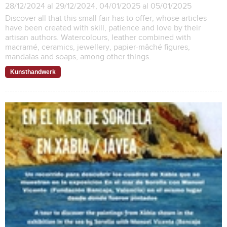
28/12/2024 al 29/12/2024, 04/01/2025 al 05/01/2025
Discover all that this small fair has to offer, whose articles
have been created with skill, patience and love by their
artisan authors. Watercolours, leather combined with
macramé, ceramics, jewellery, papier-mâché figures,
mandalas and soaps, among other things.
Kunsthandwerk