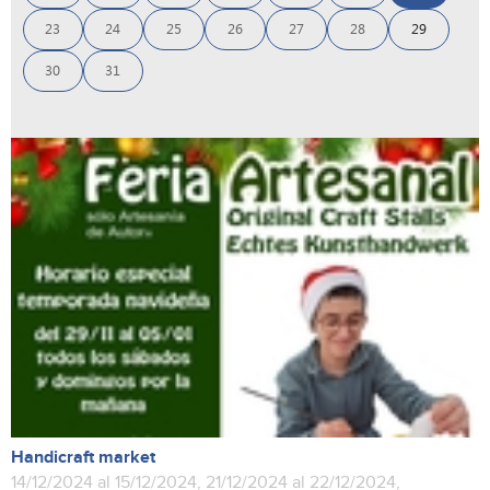
23
24
25
26
27
28
29
30
31
Handicraft market
14/12/2024 al 15/12/2024, 21/12/2024 al 22/12/2024,