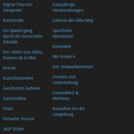
Digital Touristic
Ganzjährige
Viewpoint
Veranstaltungen
Kulturerbe
Camino del Alba Weg
Ein Spaziergang
Sportliche
durch die historische
Aktivitäten
Altstadt
Kunstweb
Der Hafen von Xábia,
Mit Kindern
Duanes de la Mar
Der Einkaufsbummel
Arenal
Freizeit und
Aussichtspunkte
Unterhaltung
Geschützte Gebiete
Gesundheit &
GastroXàbia
Wellness
Feste
Besuchen Sie die
Umgebung
Virtuelle Touren
360º Bilder