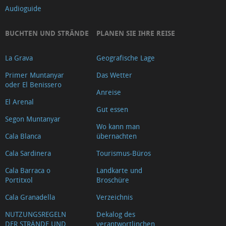
Audioguide
BUCHTEN UND STRÄNDE
PLANEN SIE IHRE REISE
La Grava
Geografische Lage
Primer Muntanyar
Das Wetter
oder El Benissero
Anreise
El Arenal
Gut essen
Segon Muntanyar
Wo kann man
Cala Blanca
übernachten
Cala Sardinera
Tourismus-Büros
Cala Barraca o
Landkarte und
Portitxol
Broschüre
Cala Granadella
Verzeichnis
NUTZUNGSREGELN
Dekalog des
DER STRÄNDE UND
verantwortlinchen