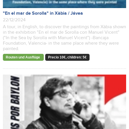
"En el mar de Sorolla" in Xàbia / Jávea
22/12/2024
A tour, in English, to discover the paintings from Xàbia shown
in the exhibition "En el mar de Sorolla con Manuel Vicent"
("In the Sea by Sorolla with Manuel Vicent") -Bancaja
Foundation, Valencia- in the same place where they were
painted.
Routen und Ausflüge
Precio 10€, children: 5€