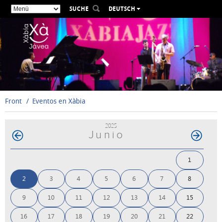
SUCHE
DEUTSCH
ESPAÑOL
VALENCIÀ
ENGLISH
FRANÇAIS
РУССКИЙ
Front
Eventos en Xàbia
2025
Junio
1
2
3
4
5
6
7
8
9
10
11
12
13
14
15
16
17
18
19
20
21
22