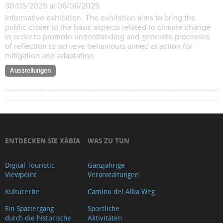
30/05/2025 al 06/06/2025
Informative exhibition. The exhibition aims to bring the
public closer to the basic aspects related to climate change
in order to promote understanding and generate processes
of reflection to achieve behaviours aimed at action for
mitigation and adaptation.
Ausstellungen
ENTDECKEN SIE XÀBIA
WAS ZU TUN
Digital Touristic
Ganzjährige
Viewpoint
Veranstaltungen
Kulturerbe
Camino del Alba Weg
Ein Spaziergang
Sportliche
durch die historische
Aktivitäten