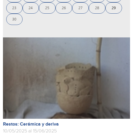
23
24
25
26
27
28
29
30
Restos: Cerámica y deriva
10/05/2025 al 15/06/2025