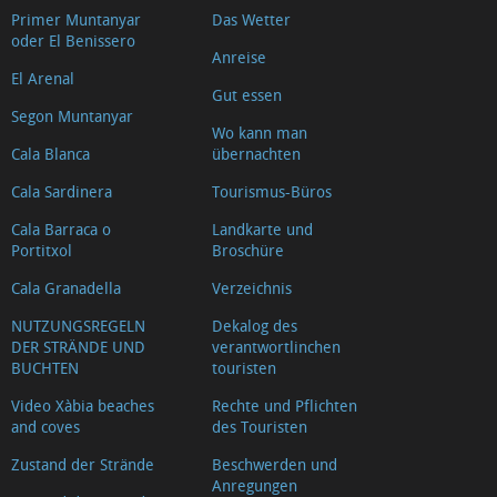
Primer Muntanyar
Das Wetter
oder El Benissero
Anreise
El Arenal
Gut essen
Segon Muntanyar
Wo kann man
Cala Blanca
übernachten
Cala Sardinera
Tourismus-Büros
Cala Barraca o
Landkarte und
Portitxol
Broschüre
Cala Granadella
Verzeichnis
NUTZUNGSREGELN
Dekalog des
DER STRÄNDE UND
verantwortlinchen
BUCHTEN
touristen
Video Xàbia beaches
Rechte und Pflichten
and coves
des Touristen
Zustand der Strände
Beschwerden und
Anregungen