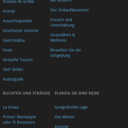
Mit Kindern
Duanes de la Mar
Der Einkaufsbummel
Arenal
Freizeit und
Aussichtspunkte
Unterhaltung
Geschützte Gebiete
Gesundheit &
GastroXàbia
Wellness
Feste
Besuchen Sie die
Umgebung
Virtuelle Touren
360º Bilder
Audioguide
BUCHTEN UND STRÄNDE
PLANEN SIE IHRE REISE
La Grava
Geografische Lage
Primer Muntanyar
Das Wetter
oder El Benissero
Anreise