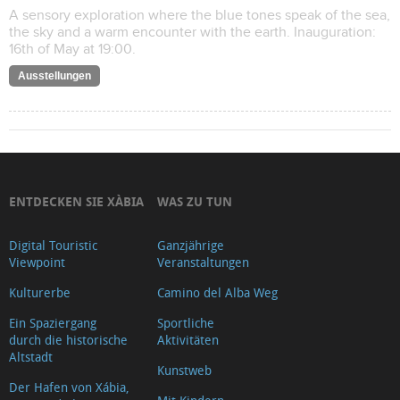
A sensory exploration where the blue tones speak of the sea,
the sky and a warm encounter with the earth. Inauguration:
16th of May at 19:00.
Ausstellungen
ENTDECKEN SIE XÀBIA
WAS ZU TUN
Digital Touristic
Ganzjährige
Viewpoint
Veranstaltungen
Kulturerbe
Camino del Alba Weg
Ein Spaziergang
Sportliche
durch die historische
Aktivitäten
Altstadt
Kunstweb
Der Hafen von Xábia,