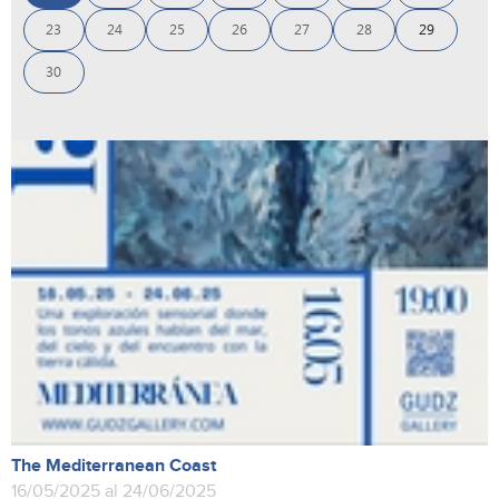
23
24
25
26
27
28
29
30
The Mediterranean Coast
16/05/2025 al 24/06/2025