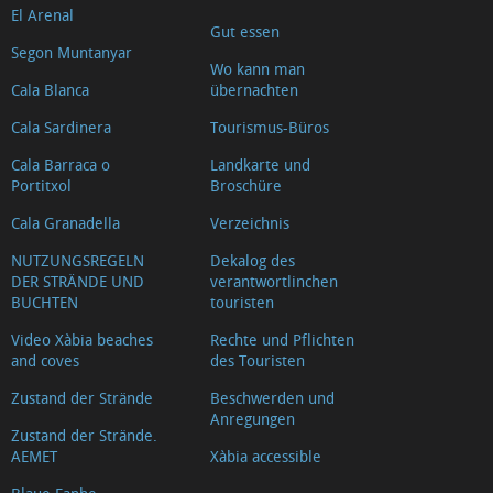
El Arenal
Gut essen
Segon Muntanyar
Wo kann man
Cala Blanca
übernachten
Cala Sardinera
Tourismus-Büros
Cala Barraca o
Landkarte und
Portitxol
Broschüre
Cala Granadella
Verzeichnis
NUTZUNGSREGELN
Dekalog des
DER STRÄNDE UND
verantwortlinchen
BUCHTEN
touristen
Video Xàbia beaches
Rechte und Pflichten
and coves
des Touristen
Zustand der Strände
Beschwerden und
Anregungen
Zustand der Strände.
AEMET
Xàbia accessible