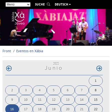
SUCHE
DEUTSCH
ESPAÑOL
VALENCIÀ
ENGLISH
FRANÇAIS
РУССКИЙ
Front
Eventos en Xàbia
2025
Junio
1
2
3
4
5
6
7
8
9
10
11
12
13
14
15
16
17
18
19
20
21
22