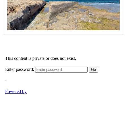
Cala
Blanca
-
Segon
Caleta
Cala
Barraca
/
Portitxol
Cala
Granadella
Cala
Sardinera
Primer
Muntanyar
Segon