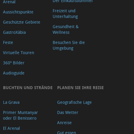
Der Einkaufsbummel
Arenal
Sant
Freizeit und
Aussichtspunkte
Antoni
Unterhaltung
Geschützte Gebiete
Mirador
Gesundheit &
Cap
GastroXàbia
Wellness
Negre
Feste
Besuchen Sie die
Mirador
Umgebung
Virtuelle Touren
Creu
360º Bilder
del
Audioguide
Portitxol
Mirador
BUCHTEN UND STRÄNDE
PLANEN SIE IHRE REISE
de
la
La Grava
Geografische Lage
Granadella
Primer Muntanyar
Das Wetter
Mirador
oder El Benissero
Anreise
L'illa
El Arenal
Mirador
Gut essen