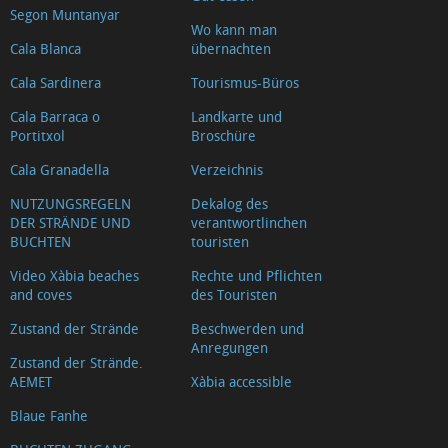
Segon Muntanyar
la
Wo kann man
Falzia
Cala Blanca
übernachten
Mirador
Cala Sardinera
Tourismus-Büros
Caletes
Cala Barraca o
Landkarte und
Mirador
Portitxol
Broschüre
de
Cala Granadella
Verzeichnis
les
NUTZUNGSREGELN
Dekalog des
Pesqueres
DER STRÄNDE UND
verantwortlinchen
BUCHTEN
touristen
Mirador
els
Video Xàbia beaches
Rechte und Pflichten
and coves
des Touristen
Molins
de
Zustand der Strände
Beschwerden und
Anregungen
la
Zustand der Strände.
AEMET
Xàbia accessible
Plana
Mirador
Blaue Fanhe
Punta