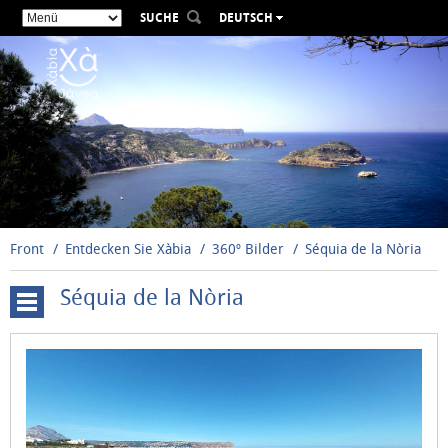
SUCHE
DEUTSCH
ESPAÑOL
VALENCIÀ
ENGLISH
FRANÇAIS
РУССКИЙ
Front
Entdecken Sie Xàbia
360º Bilder
Séquia de la Nòria
Séquia de la Nòria
Cala
Blanca
-
Primera
Caleta