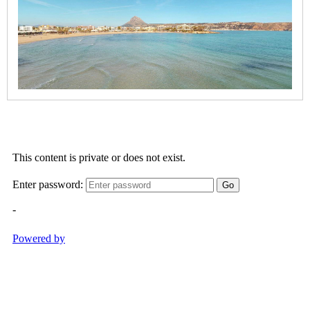
Caleta
Cala
Blanca
-
Segon
Caleta
Cala
Barraca
/
Portitxol
Cala
Granadella
Cala
Sardinera
Primer
Muntanyar