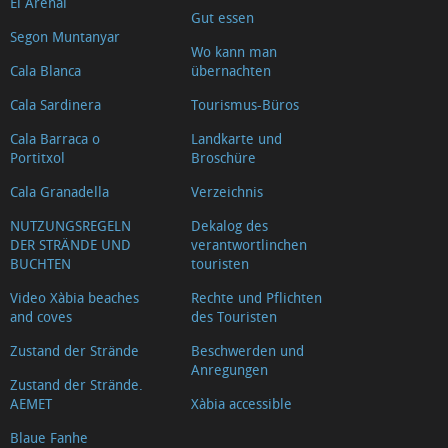
El Arenal
Mirador
Gut essen
Segon Muntanyar
la
Wo kann man
Falzia
Cala Blanca
übernachten
Mirador
Cala Sardinera
Tourismus-Büros
Caletes
Cala Barraca o
Landkarte und
Mirador
Portitxol
Broschüre
de
Cala Granadella
Verzeichnis
les
NUTZUNGSREGELN
Dekalog des
Pesqueres
DER STRÄNDE UND
verantwortlinchen
BUCHTEN
touristen
Mirador
els
Video Xàbia beaches
Rechte und Pflichten
and coves
des Touristen
Molins
de
Zustand der Strände
Beschwerden und
Anregungen
la
Zustand der Strände.
AEMET
Xàbia accessible
Plana
Mirador
Blaue Fanhe