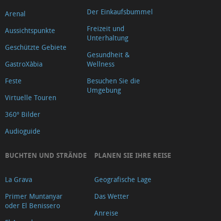
de
Der Einkaufsbummel
Arenal
Sant
Freizeit und
Aussichtspunkte
Antoni
Unterhaltung
Geschützte Gebiete
Mirador
Gesundheit &
Cap
GastroXàbia
Wellness
Negre
Feste
Besuchen Sie die
Mirador
Umgebung
Virtuelle Touren
Creu
360º Bilder
del
Audioguide
Portitxol
Mirador
BUCHTEN UND STRÄNDE
PLANEN SIE IHRE REISE
de
la
La Grava
Geografische Lage
Granadella
Primer Muntanyar
Das Wetter
Mirador
oder El Benissero
Anreise
L'illa