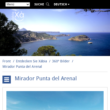
SUCHE
DEUTSCH
ESPAÑOL
VALENCIÀ
ENGLISH
FRANÇAIS
РУССКИЙ
Front
Entdecken Sie Xàbia
360º Bilder
Mirador Punta del Arenal
Mirador Punta del Arenal
Cala
Blanca
-
Primera