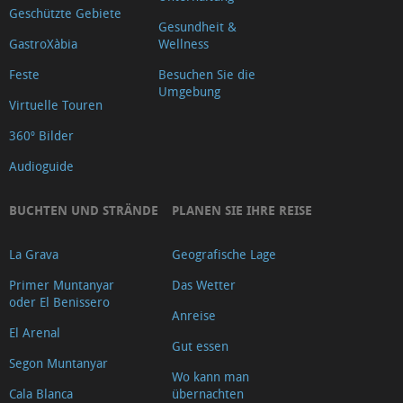
Tauchen
Geschützte Gebiete
Gesundheit &
Kinos
GastroXàbia
Wellness
Tierkliniken
Feste
Besuchen Sie die
Lernfähigkeit
Umgebung
Virtuelle Touren
Apotheken
360º Bilder
Fitnessstudios
und
Audioguide
Tanzen
BUCHTEN UND STRÄNDE
PLANEN SIE IHRE REISE
Immobilienbüros
und
La Grava
Geografische Lage
Bauträger
Primer Muntanyar
Das Wetter
Multi-
oder El Benissero
Abenteuer
Anreise
El Arenal
Andere
Gut essen
Segon Muntanyar
Sportarten
Wo kann man
Öffentliche
Cala Blanca
übernachten