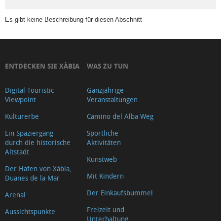
Agrotourismus
Es gibt keine Beschreibung für diesen Abschnitt
Fahrradverleih
Autovermietung
Wo
kann
ENTDECKEN SIE XÀBIA
WAS ZU TUN
man
übernachten
Digital Touristic
Ganzjährige
Viewpoint
Veranstaltungen
Kunst
Kulturerbe
Camino del Alba Weg
Verbände
in
Ein Spaziergang
Sportliche
durch die historische
Aktivitäten
Xàbia
Altstadt
Banken
Kunstweb
Der Hafen von Xábia,
und
Mit Kindern
Duanes de la Mar
Geldwechsel
Der Einkaufsbummel
Arenal
Gut
Freizeit und
Aussichtspunkte
essen
Unterhaltung