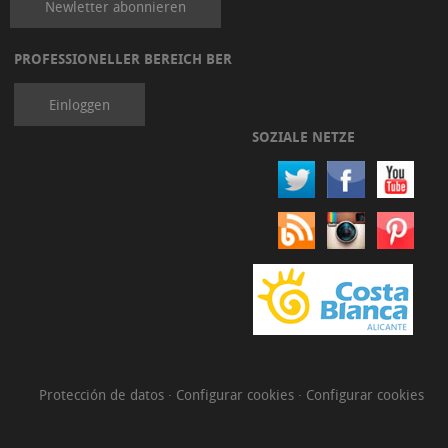
Newletter abonnieren
Autohändler
und
PROFESSIONELLER BEREICH BER
Reparatur
in
Einloggen
Xàbia
SOZIALE NETZE
Transports
&
Removals
Protección de datos
·
Configurar cookies
·
Configurar cookies