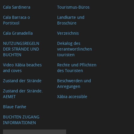
Dienste
Cala Sardinera
Tourismus-Büros
Gesundheitswesen
Cala Barraca o
Landkarte und
Verkehr
Portitxol
Broschüre
Cocktailbar
Cala Granadella
Verzeichnis
und
NUTZUNGSREGELN
Dekalog des
Bierstuben
DER STRÄNDE UND
verantwortlinchen
Reformgeschäft
BUCHTEN
touristen
Internet
Video Xàbia beaches
Rechte und Pflichten
and coves
des Touristen
Juristische
Dienste
Zustand der Strände
Beschwerden und
Anregungen
GESUNDHEIT
Zustand der Strände.
UND
AEMET
Xàbia accessible
WOHLBEFINDEN
Blaue Fanhe
Hausrenovierungen
BUCHTEN ZUGANG
und
INFORMATIONEN
Dienstleistungen