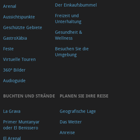
Der Einkaufsbummel
Arenal
Freizeit und
Aussichtspunkte
Unterhaltung
Geschützte Gebiete
Gesundheit &
GastroXàbia
Wellness
Feste
Besuchen Sie die
Umgebung
Virtuelle Touren
360º Bilder
Audioguide
BUCHTEN UND STRÄNDE
PLANEN SIE IHRE REISE
La Grava
Geografische Lage
Primer Muntanyar
Das Wetter
oder El Benissero
Anreise
El Arenal