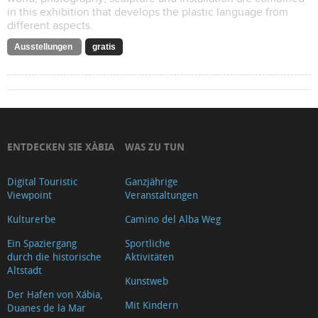
in this exhibition that develops the plastic language from
different aspects.
Ausstellungen
gratis
ENTDECKEN SIE XÀBIA
WAS ZU TUN
Digital Touristic
Ganzjährige
Viewpoint
Veranstaltungen
Kulturerbe
Camino del Alba Weg
Ein Spaziergang
Sportliche
durch die historische
Aktivitäten
Altstadt
Kunstweb
Der Hafen von Xábia,
Mit Kindern
Duanes de la Mar