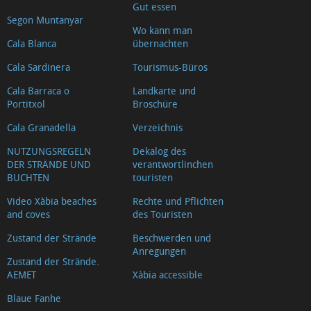
Gut essen
Segon Muntanyar
Wo kann man
Cala Blanca
übernachten
Cala Sardinera
Tourismus-Büros
Cala Barraca o
Landkarte und
Portitxol
Broschüre
Cala Granadella
Verzeichnis
NUTZUNGSREGELN
Dekalog des
DER STRÄNDE UND
verantwortlinchen
BUCHTEN
touristen
Video Xàbia beaches
Rechte und Pflichten
and coves
des Touristen
Zustand der Strände
Beschwerden und
Anregungen
Zustand der Strände.
AEMET
Xàbia accessible
Blaue Fanhe