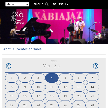
SUCHE
DEUTSCH
ESPAÑOL
VALENCIÀ
ENGLISH
FRANÇAIS
РУССКИЙ
Front
Eventos en Xàbia
2021
Marzo
1
2
3
4
5
6
7
8
9
10
11
12
13
14
15
16
17
18
19
20
21
22
23
24
25
26
27
28