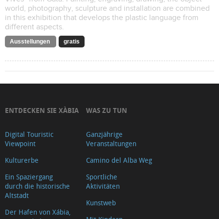
world, photography, sculpture and installation are combined
in this exhibition that develops the plastic language from
different aspects.
Ausstellungen
gratis
ENTDECKEN SIE XÀBIA
WAS ZU TUN
Digital Touristic
Ganzjährige
Viewpoint
Veranstaltungen
Kulturerbe
Camino del Alba Weg
Ein Spaziergang
Sportliche
durch die historische
Aktivitäten
Altstadt
Kunstweb
Der Hafen von Xábia,