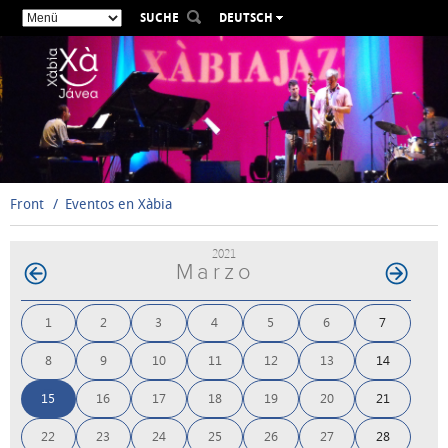
SUCHE
DEUTSCH
ESPAÑOL
VALENCIÀ
ENGLISH
FRANÇAIS
РУССКИЙ
Front
Eventos en Xàbia
2021
Marzo
1
2
3
4
5
6
7
8
9
10
11
12
13
14
15
16
17
18
19
20
21
22
23
24
25
26
27
28