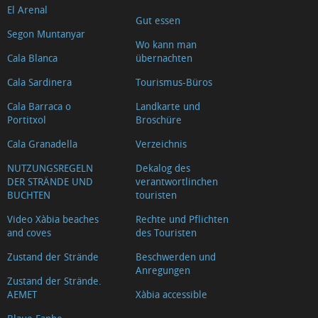
El Arenal
Gut essen
Segon Muntanyar
Wo kann man
Cala Blanca
übernachten
Cala Sardinera
Tourismus-Büros
Cala Barraca o
Landkarte und
Portitxol
Broschüre
Cala Granadella
Verzeichnis
NUTZUNGSREGELN
Dekalog des
DER STRÄNDE UND
verantwortlinchen
BUCHTEN
touristen
Video Xàbia beaches
Rechte und Pflichten
and coves
des Touristen
Zustand der Strände
Beschwerden und
Anregungen
Zustand der Strände.
AEMET
Xàbia accessible