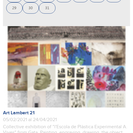
29
30
31
Art Lambert 21
05/02/2021 al 24/04/2021
Collective exhibition of "l'Escola de Plàstica Experimental A.
Vives" from Gata. Painting, engraving, drawing, the object