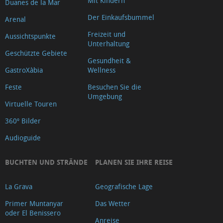
Mit Kindern
Duanes de la Mar
Der Einkaufsbummel
Arenal
Freizeit und
Aussichtspunkte
Unterhaltung
Geschützte Gebiete
Gesundheit &
GastroXàbia
Wellness
Feste
Besuchen Sie die
Umgebung
Virtuelle Touren
360º Bilder
Audioguide
BUCHTEN UND STRÄNDE
PLANEN SIE IHRE REISE
La Grava
Geografische Lage
Primer Muntanyar
Das Wetter
oder El Benissero
Anreise