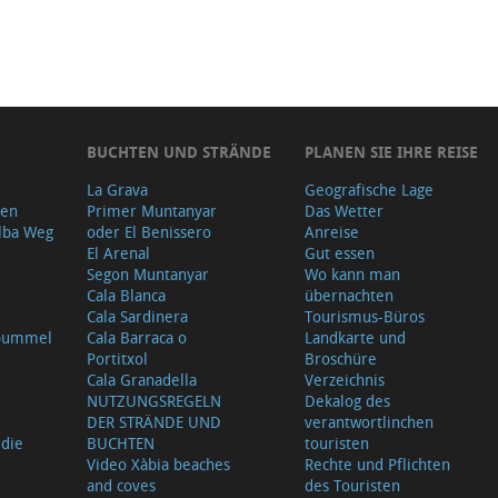
BUCHTEN UND STRÄNDE
PLANEN SIE IHRE REISE
La Grava
Geografische Lage
gen
Primer Muntanyar
Das Wetter
lba Weg
oder El Benissero
Anreise
El Arenal
Gut essen
Segon Muntanyar
Wo kann man
Cala Blanca
übernachten
Cala Sardinera
Tourismus-Büros
sbummel
Cala Barraca o
Landkarte und
Portitxol
Broschüre
Cala Granadella
Verzeichnis
NUTZUNGSREGELN
Dekalog des
DER STRÄNDE UND
verantwortlinchen
 die
BUCHTEN
touristen
Video Xàbia beaches
Rechte und Pflichten
and coves
des Touristen