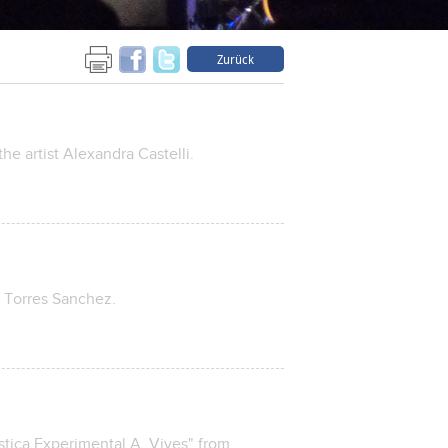
Zurück
 the artist Alexandra Castelli.
a Torres Sanchez.
àstica Experimental A. Vives" from