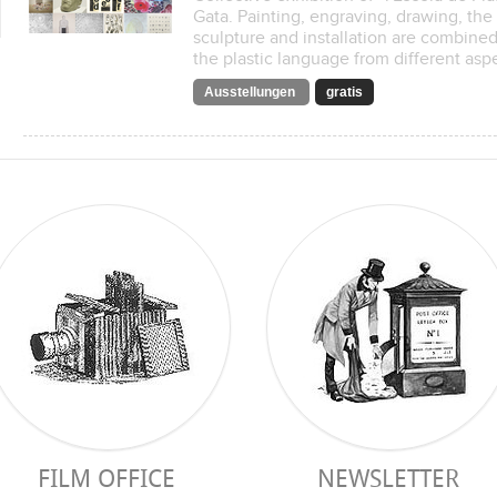
Gata. Painting, engraving, drawing, the
sculpture and installation are combined
the plastic language from different asp
Ausstellungen
gratis
FILM OFFICE
NEWSLETTER