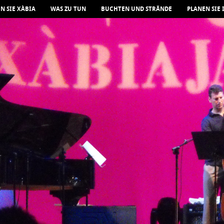
N SIE XÀBIA
WAS ZU TUN
BUCHTEN UND STRÄNDE
PLANEN SIE 