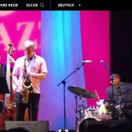
IHRE REISE
SUCHE
DEUTSCH
ESPAÑOL
VALENCIÀ
ENGLISH
FRANÇAIS
РУССКИЙ