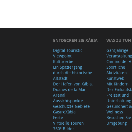
ENTDECKEN SIE XÀBIA
WAS ZU TUN
Digital Touristic
Ganzjährige
Viewpoint
Veranstaltun
Kulturerbe
Camino del A
Ein Spaziergang
Sportliche
durch die historische
Aktivitäten
Altstadt
Kunstweb
Der Hafen von Xábia,
Mit Kindern
Duanes de la Mar
Der Einkauf
Arenal
Freizeit und
Aussichtspunkte
Unterhaltung
Geschützte Gebiete
Gesundheit &
GastroXàbia
Wellness
Feste
Besuchen Sie
Virtuelle Touren
Umgebung
360º Bilder