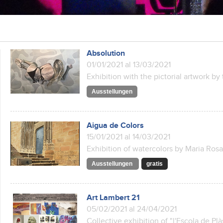
Absolution
01/01/2021 al 13/03/2021
Exhibition with the pictorial artwork by
Ausstellungen
Aigua de Colors
15/01/2021 al 14/03/2021
Exhibition of watercolors by Maria Ros
Ausstellungen
gratis
Art Lambert 21
05/02/2021 al 24/04/2021
Collective exhibition of "l'Escola de Pl