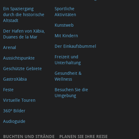
Ein Spaziergang
Sportliche
durch die historische
Aktivitäten
Altstadt
Kunstweb
Der Hafen von Xábia,
Mit Kindern
Duanes de la Mar
Der Einkaufsbummel
Arenal
Freizeit und
Aussichtspunkte
Unterhaltung
Geschützte Gebiete
Gesundheit &
GastroXàbia
Wellness
Feste
Besuchen Sie die
Umgebung
Virtuelle Touren
360º Bilder
Audioguide
BUCHTEN UND STRÄNDE
PLANEN SIE IHRE REISE