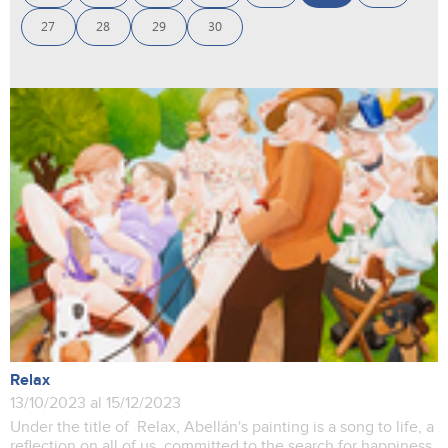
27
28
29
30
Relax
13/10/2023 al 15/12/2023
Under the title of Relax, Abellán's painting is a song to life, a
reflection on all of us, committed to the search for happiness.