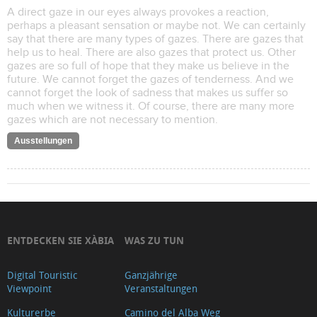
A direct gaze in our eyes always provokes a reaction,
perhaps a pleasant sensation or maybe not. We can certainly
say that there are many types of gazes. There are gazes that
help us to heal. There are also gazes that protect us. Other
gazes are so full of hope that they make us believe in the
future. We cannot forget the gazes of tenderness. And we
cannot forget the look of sadness that makes us suffer so
much when we witness it. Of course, there are many more
gazes which are not necessary to mention.
Ausstellungen
ENTDECKEN SIE XÀBIA
WAS ZU TUN
Digital Touristic
Ganzjährige
Viewpoint
Veranstaltungen
Kulturerbe
Camino del Alba Weg