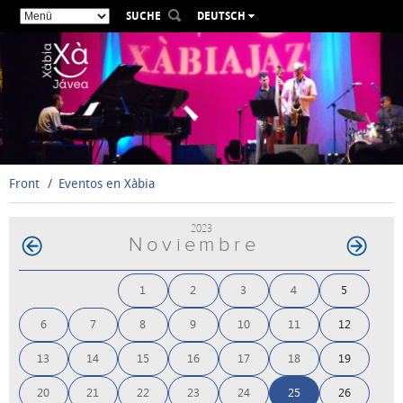
SUCHE
DEUTSCH
ESPAÑOL
VALENCIÀ
ENGLISH
FRANÇAIS
РУССКИЙ
Front
Eventos en Xàbia
2023
Noviembre
1
2
3
4
5
6
7
8
9
10
11
12
13
14
15
16
17
18
19
20
21
22
23
24
25
26