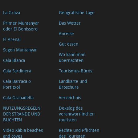
La Grava
Geografische Lage
Primer Muntanyar
Das Wetter
oder El Benissero
Anreise
El Arenal
Gut essen
Segon Muntanyar
Wo kann man
Cala Blanca
übernachten
Cala Sardinera
Tourismus-Büros
Cala Barraca o
Landkarte und
Portitxol
Broschüre
Cala Granadella
Verzeichnis
NUTZUNGSREGELN
Dekalog des
DER STRÄNDE UND
verantwortlinchen
BUCHTEN
touristen
Video Xàbia beaches
Rechte und Pflichten
and coves
des Touristen