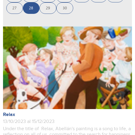
27
28
29
30
Relax
13/10/2023 al 15/12/2023
Under the title of Relax, Abellán's painting is a song to life, a
reflection on all of us, committed to the search for happiness.