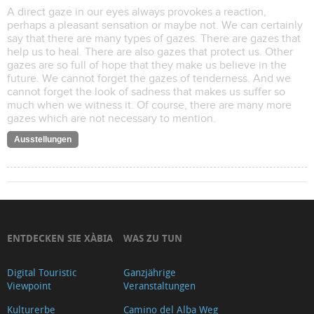
A direct gaze in our eyes always provokes a reaction,
perhaps a pleasant sensation or maybe not. We can certainly
say that there are many types of gazes. There are gazes that
help us to heal. There are also gazes that protect us. Other
gazes are so full of hope that they make us believe in the
future. We cannot forget the gazes of tenderness. And we
cannot forget the look of sadness that makes us suffer so
much when we witness it. Of course, there are many more
gazes which are not necessary to mention.
Ausstellungen
ENTDECKEN SIE XÀBIA
WAS ZU TUN
Digital Touristic
Ganzjährige
Viewpoint
Veranstaltungen
Kulturerbe
Camino del Alba Weg