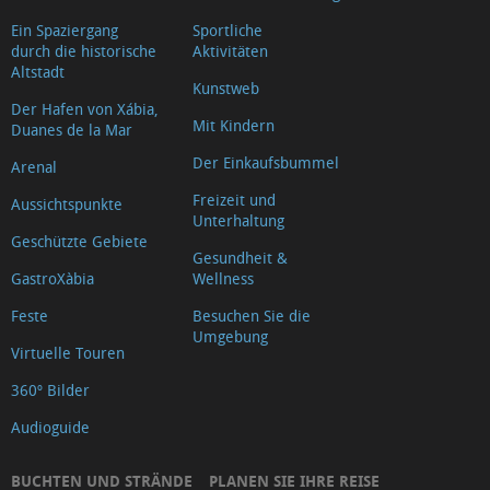
Ein Spaziergang
Sportliche
durch die historische
Aktivitäten
Altstadt
Kunstweb
Der Hafen von Xábia,
Mit Kindern
Duanes de la Mar
Der Einkaufsbummel
Arenal
Freizeit und
Aussichtspunkte
Unterhaltung
Geschützte Gebiete
Gesundheit &
GastroXàbia
Wellness
Feste
Besuchen Sie die
Umgebung
Virtuelle Touren
360º Bilder
Audioguide
BUCHTEN UND STRÄNDE
PLANEN SIE IHRE REISE