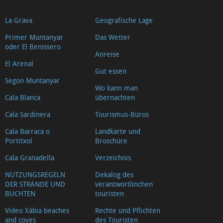
La Grava
Geografische Lage
Primer Muntanyar
Das Wetter
oder El Benissero
Anreise
El Arenal
Gut essen
Segon Muntanyar
Wo kann man
Cala Blanca
übernachten
Cala Sardinera
Tourismus-Büros
Cala Barraca o
Landkarte und
Portitxol
Broschüre
Cala Granadella
Verzeichnis
NUTZUNGSREGELN
Dekalog des
DER STRÄNDE UND
verantwortlinchen
BUCHTEN
touristen
Video Xàbia beaches
Rechte und Pflichten
and coves
des Touristen