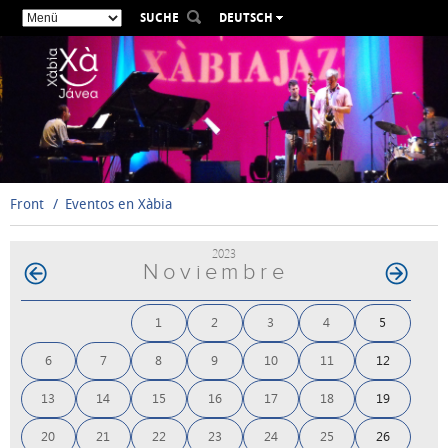
SUCHE
DEUTSCH
ESPAÑOL
VALENCIÀ
ENGLISH
FRANÇAIS
РУССКИЙ
Front
Eventos en Xàbia
2023
Noviembre
1
2
3
4
5
6
7
8
9
10
11
12
13
14
15
16
17
18
19
20
21
22
23
24
25
26