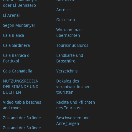
oder El Benissero
Anreise
El Arenal
Gut essen
Segon Muntanyar
Wo kann man
Cala Blanca
übernachten
Cala Sardinera
Tourismus-Büros
Cala Barraca o
Landkarte und
Portitxol
Broschüre
Cala Granadella
Verzeichnis
NUTZUNGSREGELN
Dekalog des
DER STRÄNDE UND
verantwortlinchen
BUCHTEN
touristen
Video Xàbia beaches
Rechte und Pflichten
and coves
des Touristen
Zustand der Strände
Beschwerden und
Anregungen
Zustand der Strände.