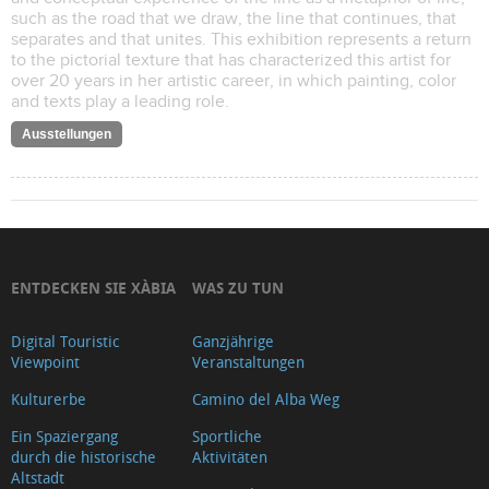
such as the road that we draw, the line that continues, that
separates and that unites. This exhibition represents a return
to the pictorial texture that has characterized this artist for
over 20 years in her artistic career, in which painting, color
and texts play a leading role.
Ausstellungen
ENTDECKEN SIE XÀBIA
WAS ZU TUN
Digital Touristic
Ganzjährige
Viewpoint
Veranstaltungen
Kulturerbe
Camino del Alba Weg
Ein Spaziergang
Sportliche
durch die historische
Aktivitäten
Altstadt