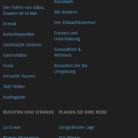
Kunstweb
Der Hafen von Xábia,
Mit Kindern
Duanes de la Mar
Der Einkaufsbummel
Arenal
Freizeit und
Aussichtspunkte
Unterhaltung
Geschützte Gebiete
Gesundheit &
GastroXàbia
Wellness
Feste
Besuchen Sie die
Umgebung
Virtuelle Touren
360º Bilder
Audioguide
BUCHTEN UND STRÄNDE
PLANEN SIE IHRE REISE
La Grava
Geografische Lage
Primer Muntanyar
Das Wetter