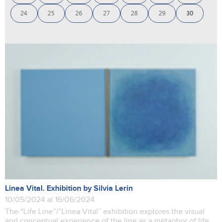
24
25
26
27
28
29
30
Linea Vital. Exhibition by Silvia Lerin
10/05/2024 al 16/06/2024
The “Life Line”/”Linea Vital” exhibition explores the visual
and conceptual experience of the line as a metaphor of life,