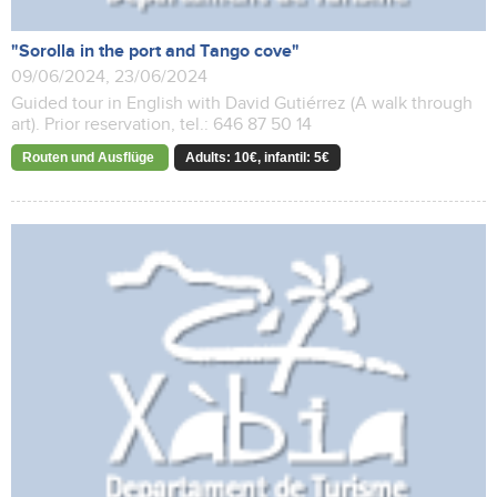
"Sorolla in the port and Tango cove"
09/06/2024, 23/06/2024
Guided tour in English with David Gutiérrez (A walk through
art). Prior reservation, tel.: 646 87 50 14
Routen und Ausflüge
Adults: 10€, infantil: 5€