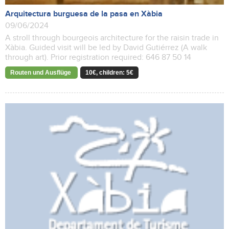
Arquitectura burguesa de la pasa en Xàbia
09/06/2024
A stroll through bourgeois architecture for the raisin trade in
Xàbia. Guided visit will be led by David Gutiérrez (A walk
through art). Prior registration required: 646 87 50 14
Routen und Ausflüge
10€, children: 5€