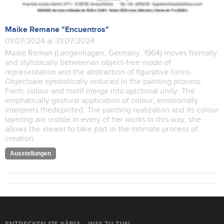
Maike Remane "Encuentros"
01/07/2024 al 31/07/2024
Maike Reman (Langenhagen, Germany, 1964) moves formally
and stylistically betweenan object-free mode of
representation and the abstraction of figurative forms.
Objectsare symbolically reduced in the painting process.
Form, colour and motif merge into apictorial unity. The
emphatically gestural application of colour, emotionally
interprets thedepicted. The painting realization and its colour
layering are visible in every of her works.In this way, she
allows the viewer to take part in the intimate process of
creation.
Ausstellungen
ENTDECKEN SIE XÀBIA
WAS ZU TUN