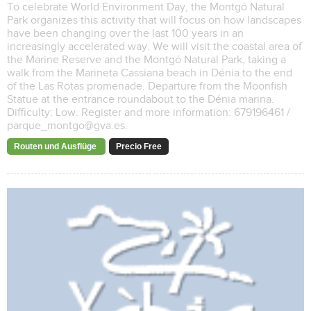
To celebrate World Environment Day, the Montgó Natural
Park organizes this activity that will focus on how landscapes
have been changing over the last 100 years in an
increasingly accelerated way. We will visit the coastal area of
​​the Marine Reserve and the Montgó Natural Park, taking a
walk from the Marineta Cassiana beach in Dénia to the end
of the Las Rotas promenade. Departure from the Moonfish
Statue at the entrance roundabout to the Dénia marina.
Difficulty: Low. Register and more information: 679196461 /
parque_montgo@gva.es.
Routen und Ausflüge
Precio Free