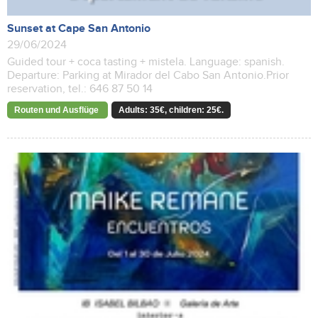
Sunset at Cape San Antonio
29/06/2024
Guided tour + coca tasting + mistela. Language: spanish.
Departure: Parking at Mirador del Cabo San Antonio.Prior
reservation, tel.: 646 87 50 14
Routen und Ausflüge
Adults: 35€, children: 25€.