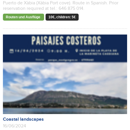
Puerto de Xàbia (Xàbia Port cove). Route in Spanish. Prior
reservation required at tel.: 646 875 014.
Routen und Ausflüge
10€, children: 5€
Coastal landscapes
16/06/2024