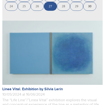
24
25
26
27
28
29
30
Linea Vital. Exhibition by Silvia Lerin
10/05/2024 al 16/06/2024
The “Life Line”/”Linea Vital” exhibition explores the visual
and conceptual experience of the line as a metaphor of life,