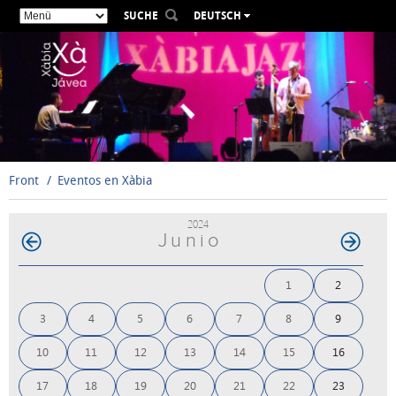
SUCHE
DEUTSCH
ESPAÑOL
VALENCIÀ
ENGLISH
FRANÇAIS
РУССКИЙ
Front
Eventos en Xàbia
2024
Junio
1
2
3
4
5
6
7
8
9
10
11
12
13
14
15
16
17
18
19
20
21
22
23