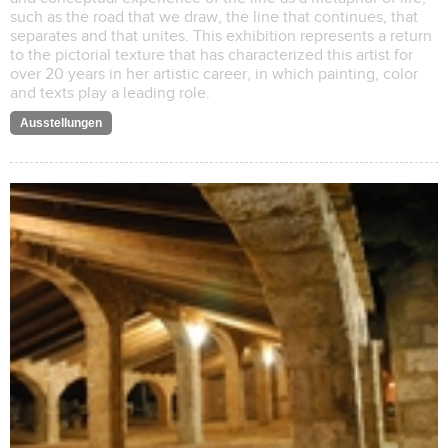
such as the road that we draw, the line that continues, that
separates and that unites. This exhibition represents a return
to the pictorial texture that has characterized this artist for
over 20 years in her artistic career, in which painting, color
and texts play a leading role.
Ausstellungen