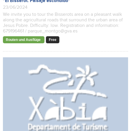
"El Bisserot. Paisaje escondido"
23/06/2024
We invite you to tour the Bisserots area on a pleasant walk
along the agricultural roads that surround the urban area of ​​
Jesus Pobre. Difficulty: low. Registration and information:
679196461 / parque_montgo@gva.es
Routen und Ausflüge
Free