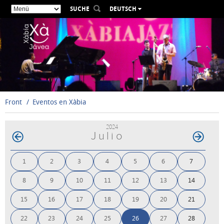
SUCHE
DEUTSCH
ESPAÑOL
VALENCIÀ
ENGLISH
FRANÇAIS
РУССКИЙ
Front
Eventos en Xàbia
2024
Julio
1
2
3
4
5
6
7
8
9
10
11
12
13
14
15
16
17
18
19
20
21
22
23
24
25
26
27
28