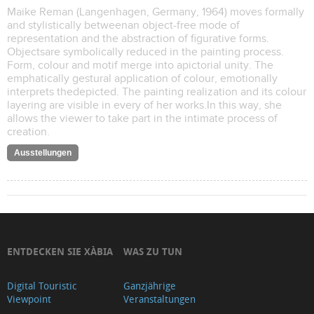
Maike Reman (Langenhagen, Germany, 1964) moves formally
and stylistically betweenan object-free mode of
representation and the abstraction of figurative forms.
Objectsare symbolically reduced in the painting process.
Form, colour and motif merge into apictorial unity. The
emphatically gestural application of colour, emotionally
interprets thedepicted. The painting realization and its colour
layering are visible in every of her works.In this way, she
allows the viewer to take part in the intimate process of
creation.
Ausstellungen
ENTDECKEN SIE XÀBIA
WAS ZU TUN
Digital Touristic
Ganzjährige
Viewpoint
Veranstaltungen