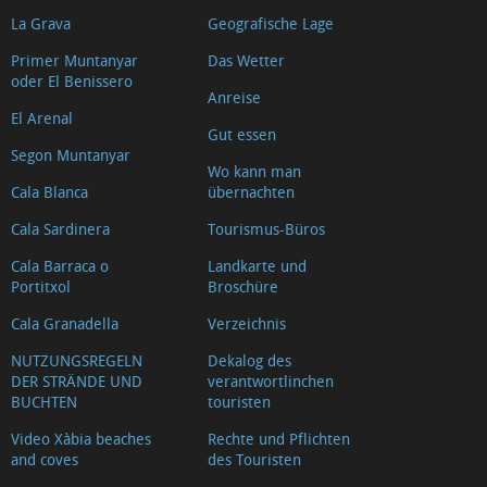
La Grava
Geografische Lage
Primer Muntanyar
Das Wetter
oder El Benissero
Anreise
El Arenal
Gut essen
Segon Muntanyar
Wo kann man
Cala Blanca
übernachten
Cala Sardinera
Tourismus-Büros
Cala Barraca o
Landkarte und
Portitxol
Broschüre
Cala Granadella
Verzeichnis
NUTZUNGSREGELN
Dekalog des
DER STRÄNDE UND
verantwortlinchen
BUCHTEN
touristen
Video Xàbia beaches
Rechte und Pflichten
and coves
des Touristen