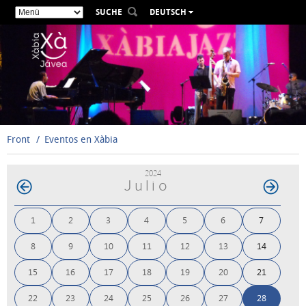
SUCHE
DEUTSCH
ESPAÑOL
VALENCIÀ
ENGLISH
FRANÇAIS
РУССКИЙ
Front
Eventos en Xàbia
2024
Julio
1
2
3
4
5
6
7
8
9
10
11
12
13
14
15
16
17
18
19
20
21
22
23
24
25
26
27
28