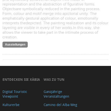
representation and the abstraction of figurative forms.
Objectsare symbolically reduced in the painting process.
Form, colour and motif merge into apictorial unity. The
emphatically gestural application of colour, emotionally
interprets thedepicted. The painting realization and its colour
layering are visible in every of her works.In this way, she
allows the viewer to take part in the intimate process of
creation.
Ausstellungen
ENTDECKEN SIE XÀBIA
WAS ZU TUN
Digital Touristic
Ganzjährige
Viewpoint
Veranstaltungen
Kulturerbe
Camino del Alba Weg