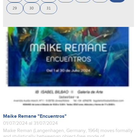
29
30
31
Maike Remane "Encuentros"
01/07/2024 al 31/07/2024
Maike Reman (Langenhagen, Germany, 1964) moves formally
and stylistically betweenan object-free mode of