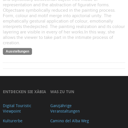
representation and the abstraction of figurative forms.
Objectsare symbolically reduced in the painting process.
Form, colour and motif merge into apictorial unity. The
emphatically gestural application of colour, emotionally
interprets thedepicted. The painting realization and its colour
layering are visible in every of her works.In this way, she
allows the viewer to take part in the intimate process of
creation.
Ausstellungen
ENTDECKEN SIE XÀBIA
WAS ZU TUN
Digital Touristic
Ganzjährige
Viewpoint
Veranstaltungen
Kulturerbe
Camino del Alba Weg