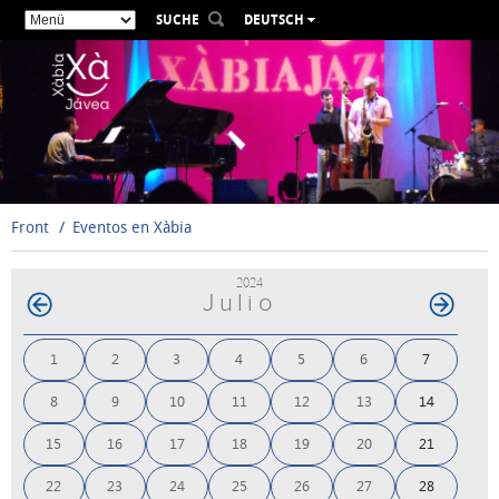
SUCHE
DEUTSCH
ESPAÑOL
VALENCIÀ
ENGLISH
FRANÇAIS
РУССКИЙ
Front
Eventos en Xàbia
2024
Julio
1
2
3
4
5
6
7
8
9
10
11
12
13
14
15
16
17
18
19
20
21
22
23
24
25
26
27
28