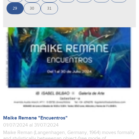
29
30
31
Maike Remane "Encuentros"
01/07/2024 al 31/07/2024
Maike Reman (Langenhagen, Germany, 1964) moves formally
and stylistically betweenan object-free mode of