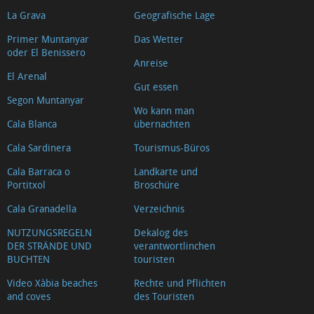
La Grava
Geografische Lage
Primer Muntanyar
Das Wetter
oder El Benissero
Anreise
El Arenal
Gut essen
Segon Muntanyar
Wo kann man
Cala Blanca
übernachten
Cala Sardinera
Tourismus-Büros
Cala Barraca o
Landkarte und
Portitxol
Broschüre
Cala Granadella
Verzeichnis
NUTZUNGSREGELN
Dekalog des
DER STRÄNDE UND
verantwortlinchen
BUCHTEN
touristen
Video Xàbia beaches
Rechte und Pflichten
and coves
des Touristen