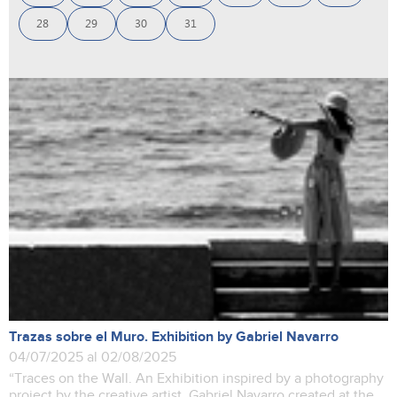
28
29
30
31
Trazas sobre el Muro. Exhibition by Gabriel Navarro
04/07/2025 al 02/08/2025
“Traces on the Wall. An Exhibition inspired by a photography
project by the creative artist, Gabriel Navarro created at the