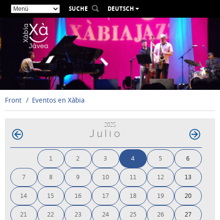
SUCHE
DEUTSCH
ESPAÑOL
VALENCIÀ
ENGLISH
FRANÇAIS
РУССКИЙ
Front
Eventos en Xàbia
2025
Julio
1
2
3
4
5
6
7
8
9
10
11
12
13
14
15
16
17
18
19
20
21
22
23
24
25
26
27