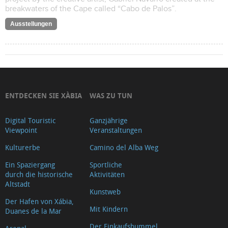
breakwaters of the Cape called “Cabo de Palos”.
Ausstellungen
ENTDECKEN SIE XÀBIA
WAS ZU TUN
Digital Touristic
Ganzjährige
Viewpoint
Veranstaltungen
Kulturerbe
Camino del Alba Weg
Ein Spaziergang
Sportliche
durch die historische
Aktivitäten
Altstadt
Kunstweb
Der Hafen von Xábia,
Mit Kindern
Duanes de la Mar
Der Einkaufsbummel