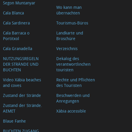
Segon Muntanyar
Wo kann man
Cala Blanca
übernachten
Cala Sardinera
Tourismus-Büros
Cala Barraca o
Landkarte und
Portitxol
Broschüre
Cala Granadella
Verzeichnis
NUTZUNGSREGELN
Dekalog des
DER STRÄNDE UND
verantwortlinchen
BUCHTEN
touristen
Video Xàbia beaches
Rechte und Pflichten
and coves
des Touristen
Zustand der Strände
Beschwerden und
Anregungen
Zustand der Strände.
AEMET
Xàbia accessible
Blaue Fanhe
BUCHTEN ZUGANG