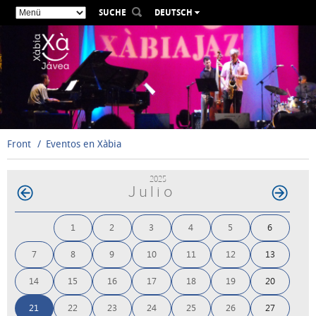
SUCHE
DEUTSCH
ESPAÑOL
VALENCIÀ
ENGLISH
FRANÇAIS
РУССКИЙ
Front
Eventos en Xàbia
2025
Julio
1
2
3
4
5
6
7
8
9
10
11
12
13
14
15
16
17
18
19
20
21
22
23
24
25
26
27