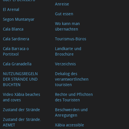
Anreise
El Arenal
Gut essen
Segon Muntanyar
Wo kann man
Cala Blanca
übernachten
Cala Sardinera
Tourismus-Büros
Cala Barraca o
Landkarte und
Portitxol
Broschüre
Cala Granadella
Verzeichnis
NUTZUNGSREGELN
Dekalog des
DER STRÄNDE UND
verantwortlinchen
BUCHTEN
touristen
Video Xàbia beaches
Rechte und Pflichten
and coves
des Touristen
Zustand der Strände
Beschwerden und
Anregungen
Zustand der Strände.
AEMET
Xàbia accessible