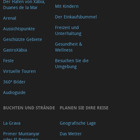
Der Hafen von Xábia,
Mit Kindern
Duanes de la Mar
Der Einkaufsbummel
Arenal
Freizeit und
Aussichtspunkte
Unterhaltung
Geschützte Gebiete
Gesundheit &
GastroXàbia
Wellness
Feste
Besuchen Sie die
Umgebung
Virtuelle Touren
360º Bilder
Audioguide
BUCHTEN UND STRÄNDE
PLANEN SIE IHRE REISE
La Grava
Geografische Lage
Primer Muntanyar
Das Wetter
oder El Benissero