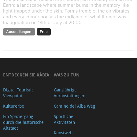
Earth: a landscape where summer burns in the memory like
light trapped under the skin. Forms tremble, the air vibrates
and every corner houses the radiance of what it once was.
Inauguration on 18th of July at 20:00.
Ausstellungen
Free
ENTDECKEN SIE XÀBIA
WAS ZU TUN
Digital Touristic
Ganzjährige
Viewpoint
Veranstaltungen
Kulturerbe
Camino del Alba Weg
Ein Spaziergang
Sportliche
durch die historische
Aktivitäten
Altstadt
Kunstweb