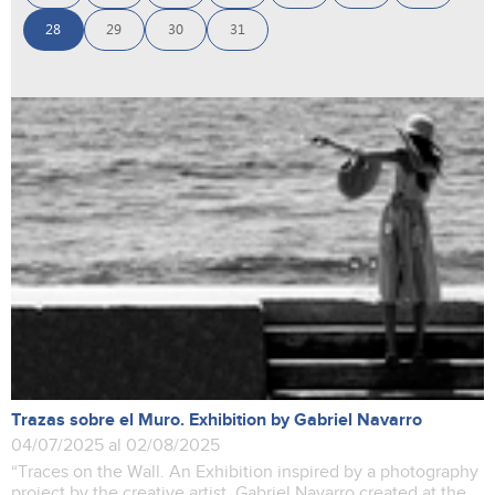
28
29
30
31
Trazas sobre el Muro. Exhibition by Gabriel Navarro
04/07/2025 al 02/08/2025
“Traces on the Wall. An Exhibition inspired by a photography
project by the creative artist, Gabriel Navarro created at the