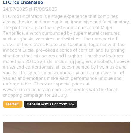
El Circo Encantado
24/07/2025 al 17/08/2025
El Circo Encantado is a stage experience that combines
circus, theatre and humour in an immersive and familiar story.
The plot takes us to the mysterious mansion of Mujer
Terrorífica, a witch surrounded by supernatural creatures
such as ghosts, vampires and witches. The unexpected
arrival of the clowns Pauto and Capitano, together with the
innocent Lucía, provokes a series of comical and surprising
situations that mix scares and laughter. The show features
more than 20 top artists, including jugglers, acrobats, trapeze
artists and contortionists, all accompanied by live music and
vocals. The spectacular scenography and a narrative full of
values and emotions make each performance unique and
unforgettable. Check out special prices at
www.elcircoencantado.com. Descuentos with the local
shopping campaign for 28 July.
Freizeit
General admission from 14€