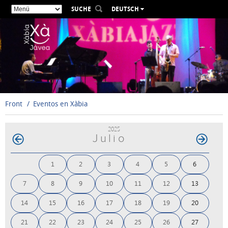
SUCHE
DEUTSCH
ESPAÑOL
VALENCIÀ
ENGLISH
FRANÇAIS
РУССКИЙ
Front
Eventos en Xàbia
2025
Julio
1
2
3
4
5
6
7
8
9
10
11
12
13
14
15
16
17
18
19
20
21
22
23
24
25
26
27