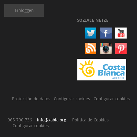
Einloggen
SOZIALE NETZE
Protección de datos
·
Configurar cookies
·
Configurar cookies
965 790 736
info@xabia.org
Política de Cookies
Configurar cookies