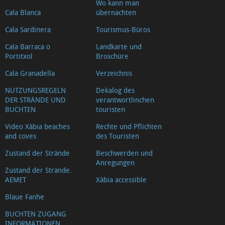
Wo kann man
Cala Blanca
übernachten
Cala Sardinera
Tourismus-Büros
Cala Barraca o
Landkarte und
Portitxol
Broschüre
Cala Granadella
Verzeichnis
NUTZUNGSREGELN
Dekalog des
DER STRÄNDE UND
verantwortlinchen
BUCHTEN
touristen
Video Xàbia beaches
Rechte und Pflichten
and coves
des Touristen
Zustand der Strände
Beschwerden und
Anregungen
Zustand der Strände.
AEMET
Xàbia accessible
Blaue Fanhe
BUCHTEN ZUGANG
INFORMATIONEN