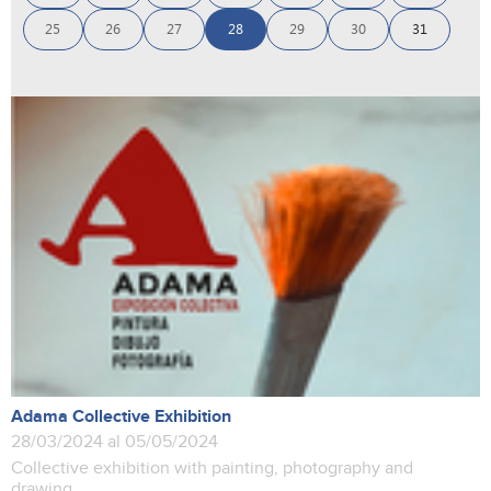
25
26
27
28
29
30
31
Adama Collective Exhibition
28/03/2024 al 05/05/2024
Collective exhibition with painting, photography and
drawing.