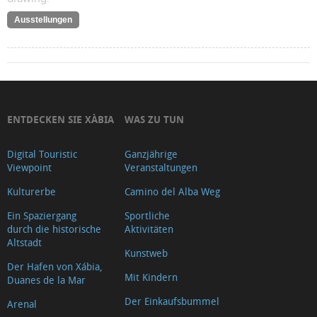
Ausstellungen
ENTDECKEN SIE XÀBIA
WAS ZU TUN
Digital Touristic
Ganzjährige
Viewpoint
Veranstaltungen
Kulturerbe
Camino del Alba Weg
Ein Spaziergang
Sportliche
durch die historische
Aktivitäten
Altstadt
Kunstweb
Der Hafen von Xábia,
Mit Kindern
Duanes de la Mar
Der Einkaufsbummel
Arenal