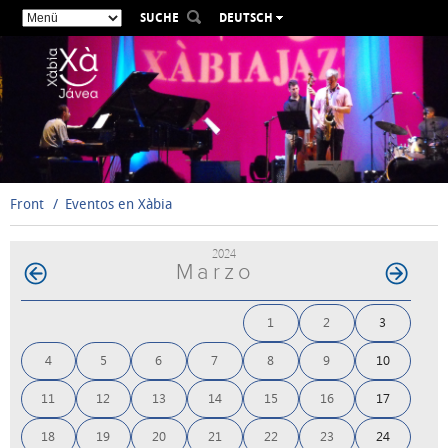
SUCHE
DEUTSCH
ESPAÑOL
VALENCIÀ
ENGLISH
FRANÇAIS
РУССКИЙ
Front
Eventos en Xàbia
2024
Marzo
1
2
3
4
5
6
7
8
9
10
11
12
13
14
15
16
17
18
19
20
21
22
23
24