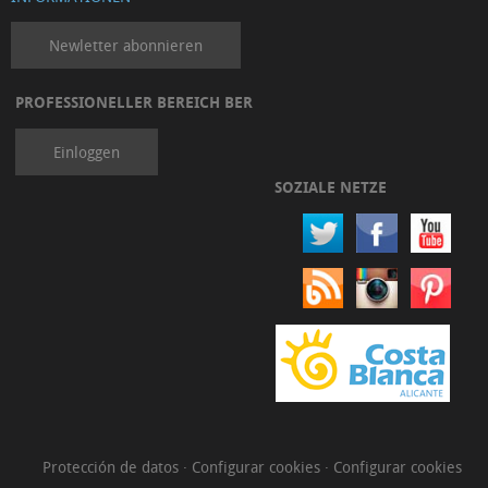
Newletter abonnieren
PROFESSIONELLER BEREICH BER
Einloggen
SOZIALE NETZE
Protección de datos
·
Configurar cookies
·
Configurar cookies