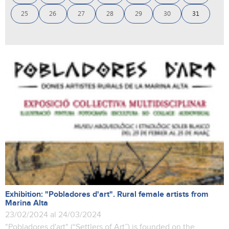
25
26
27
28
29
30
31
Exhibition: "Pobladores d'art". Rural female artists from
Marina Alta
23/02/2024 al 24/03/2024
"Pobladores d'art" (“Settlers of Art”) is founded on the