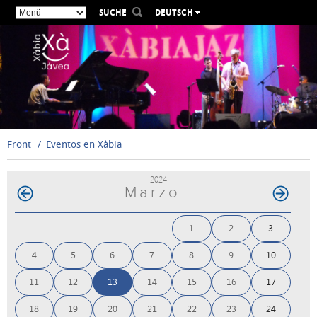
SUCHE
DEUTSCH
ESPAÑOL
VALENCIÀ
ENGLISH
FRANÇAIS
РУССКИЙ
Front
Eventos en Xàbia
2024
Marzo
1
2
3
4
5
6
7
8
9
10
11
12
13
14
15
16
17
18
19
20
21
22
23
24