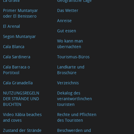
La Grava
Geografische Lage
Primer Muntanyar
Das Wetter
oder El Benissero
Anreise
El Arenal
Gut essen
Segon Muntanyar
Wo kann man
Cala Blanca
übernachten
Cala Sardinera
Tourismus-Büros
Cala Barraca o
Landkarte und
Portitxol
Broschüre
Cala Granadella
Verzeichnis
NUTZUNGSREGELN
Dekalog des
DER STRÄNDE UND
verantwortlinchen
BUCHTEN
touristen
Video Xàbia beaches
Rechte und Pflichten
and coves
des Touristen
Zustand der Strände
Beschwerden und