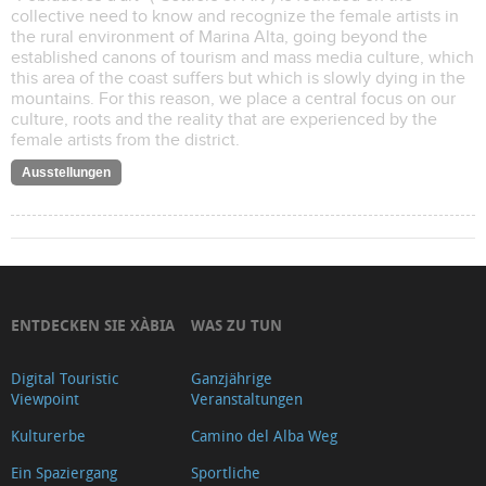
collective need to know and recognize the female artists in
the rural environment of Marina Alta, going beyond the
established canons of tourism and mass media culture, which
this area of the coast suffers but which is slowly dying in the
mountains. For this reason, we place a central focus on our
culture, roots and the reality that are experienced by the
female artists from the district.
Ausstellungen
ENTDECKEN SIE XÀBIA
WAS ZU TUN
Digital Touristic
Ganzjährige
Viewpoint
Veranstaltungen
Kulturerbe
Camino del Alba Weg
Ein Spaziergang
Sportliche