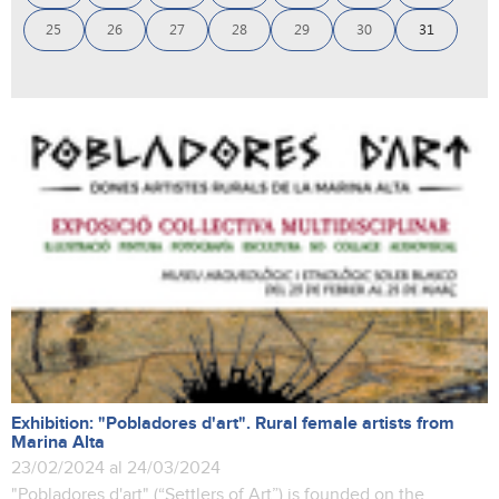
25
26
27
28
29
30
31
Exhibition: "Pobladores d'art". Rural female artists from
Marina Alta
23/02/2024 al 24/03/2024
"Pobladores d'art" (“Settlers of Art”) is founded on the