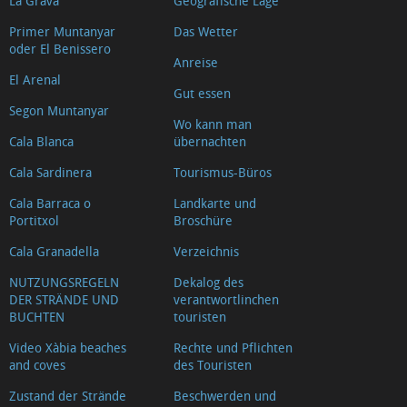
La Grava
Geografische Lage
Primer Muntanyar
Das Wetter
oder El Benissero
Anreise
El Arenal
Gut essen
Segon Muntanyar
Wo kann man
Cala Blanca
übernachten
Cala Sardinera
Tourismus-Büros
Cala Barraca o
Landkarte und
Portitxol
Broschüre
Cala Granadella
Verzeichnis
NUTZUNGSREGELN
Dekalog des
DER STRÄNDE UND
verantwortlinchen
BUCHTEN
touristen
Video Xàbia beaches
Rechte und Pflichten
and coves
des Touristen
Zustand der Strände
Beschwerden und