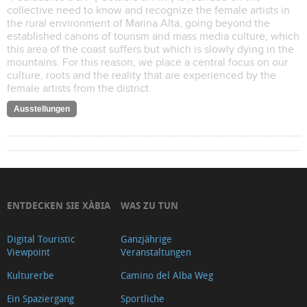
collective need to know and recognize the female artists in
the rural environment of Marina Alta, going beyond the
established canons of tourism and mass media culture, which
this area of the coast suffers but which is slowly dying in the
mountains. For this reason, we place a central focus on our
culture, roots and the reality that are experienced by the
female artists from the district.
Ausstellungen
ENTDECKEN SIE XÀBIA
WAS ZU TUN
Digital Touristic
Ganzjährige
Viewpoint
Veranstaltungen
Kulturerbe
Camino del Alba Weg
Ein Spaziergang
Sportliche