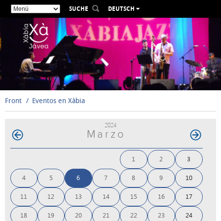
SUCHE
DEUTSCH
ESPAÑOL
VALENCIÀ
ENGLISH
FRANÇAIS
РУССКИЙ
Front
Eventos en Xàbia
2024
Marzo
1
2
3
4
5
6
7
8
9
10
11
12
13
14
15
16
17
18
19
20
21
22
23
24