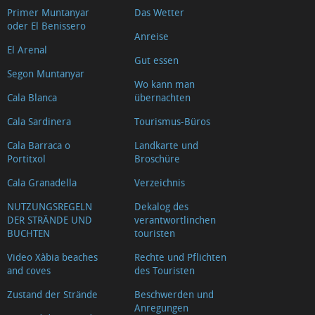
Primer Muntanyar
Das Wetter
oder El Benissero
Anreise
El Arenal
Gut essen
Segon Muntanyar
Wo kann man
Cala Blanca
übernachten
Cala Sardinera
Tourismus-Büros
Cala Barraca o
Landkarte und
Portitxol
Broschüre
Cala Granadella
Verzeichnis
NUTZUNGSREGELN
Dekalog des
DER STRÄNDE UND
verantwortlinchen
BUCHTEN
touristen
Video Xàbia beaches
Rechte und Pflichten
and coves
des Touristen
Zustand der Strände
Beschwerden und
Anregungen