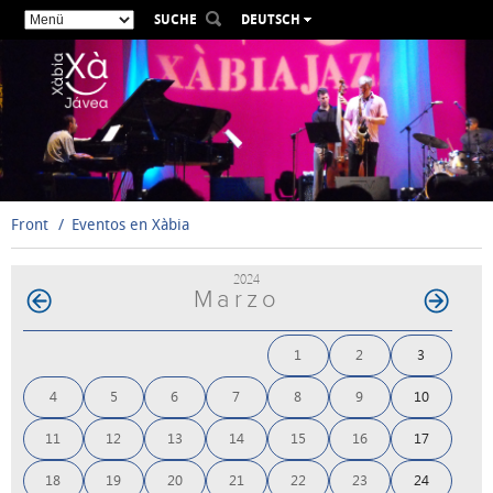
SUCHE
DEUTSCH
ESPAÑOL
VALENCIÀ
ENGLISH
FRANÇAIS
РУССКИЙ
Front
Eventos en Xàbia
2024
Marzo
1
2
3
4
5
6
7
8
9
10
11
12
13
14
15
16
17
18
19
20
21
22
23
24