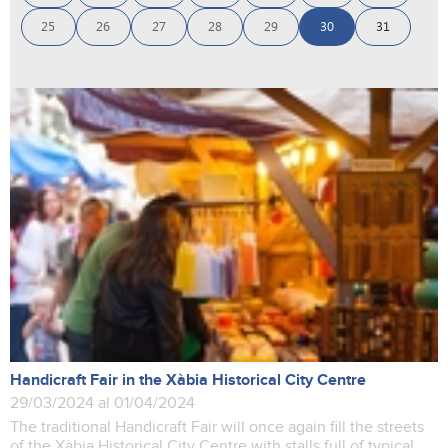
25
26
27
28
29
30
31
Handicraft Fair in the Xàbia Historical City Centre
29/03/2024 al 01/04/2024
The traditional Handicraft Fair will once again fill the streets
of the Xàbia Historical City Centre with stalls full of typical