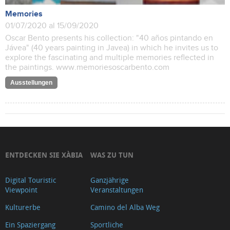
Memories
01/07/2020 al 15/09/2020
Oscar Bento presents his collection: "40 años pintando en
Jávea" (40 years painting in Javea) in which he invites us to
explore the fascinating and multiple memories reflected in
the paintings. www.memoriesoscarbento.com
Ausstellungen
ENTDECKEN SIE XÀBIA
WAS ZU TUN
Digital Touristic
Ganzjährige
Viewpoint
Veranstaltungen
Kulturerbe
Camino del Alba Weg
Ein Spaziergang
Sportliche