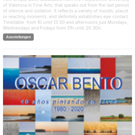
of Valencia in Fine Arts, that speaks out from the last period
of silence and isolation. It reflects a variety of moods, placid
or reacting moments, and definitely establishes eye contact.
Timetable: from 10 until 13:30 and afternoons just Mondays,
Wednesdays and Fridays from 17h until 20.30h.
Ausstellungen