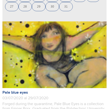
27
28
29
30
31
Pale blue eyes
03/07/2020 al 29/07/2020
Forged during the quarantine, Pale Blue Eyes is a collection
from Empar Boix, Graduated from the Polytechnic University