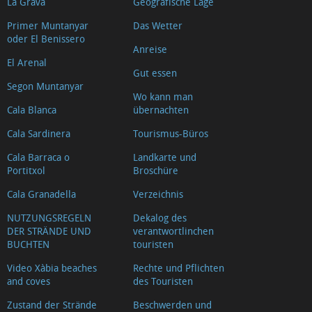
La Grava
Geografische Lage
Primer Muntanyar
Das Wetter
oder El Benissero
Anreise
El Arenal
Gut essen
Segon Muntanyar
Wo kann man
Cala Blanca
übernachten
Cala Sardinera
Tourismus-Büros
Cala Barraca o
Landkarte und
Portitxol
Broschüre
Cala Granadella
Verzeichnis
NUTZUNGSREGELN
Dekalog des
DER STRÄNDE UND
verantwortlinchen
BUCHTEN
touristen
Video Xàbia beaches
Rechte und Pflichten
and coves
des Touristen
Zustand der Strände
Beschwerden und