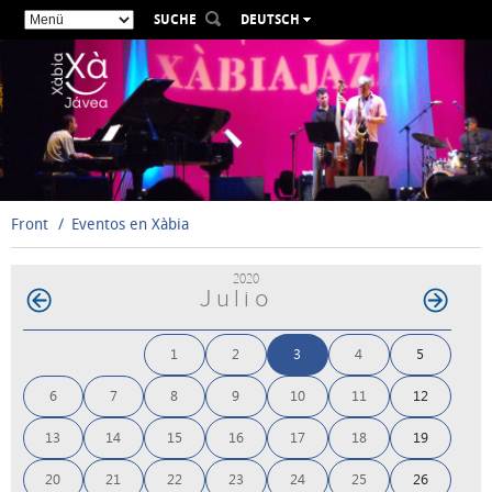
SUCHE
DEUTSCH
ESPAÑOL
VALENCIÀ
ENGLISH
FRANÇAIS
РУССКИЙ
Front
Eventos en Xàbia
2020
Julio
1
2
3
4
5
6
7
8
9
10
11
12
13
14
15
16
17
18
19
20
21
22
23
24
25
26