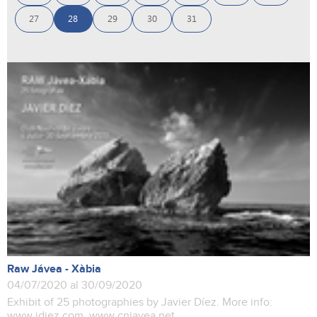
27
28
29
30
31
Raw Jávea - Xàbia
04/07/2020 al 30/09/2020
Exhibit of 25 photographies by Javier Díez. More info:
www.jdiez.com www.cnjavea.net