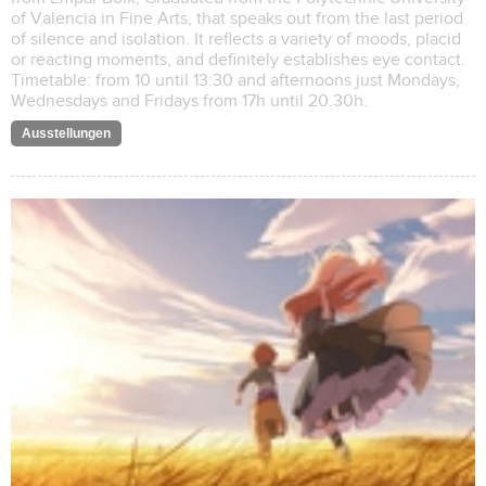
of Valencia in Fine Arts, that speaks out from the last period
of silence and isolation. It reflects a variety of moods, placid
or reacting moments, and definitely establishes eye contact.
Timetable: from 10 until 13:30 and afternoons just Mondays,
Wednesdays and Fridays from 17h until 20.30h.
Ausstellungen