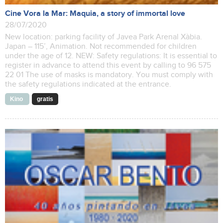
Cine Vora la Mar: Maquia, a story of immortal love
28/07/2020
New location: parking facility of Javea Park Arenal Xàbia.
Japan – 115’, Animation. Not recommended for children
under the age of 12. NEW: Safety regulations: It is essential to
register in advance to attend this event by calling to 96 575
22 01 The use of masks is mandatory. You must comply with
the safety regulations indicated at the entrance.
Kino
gratis