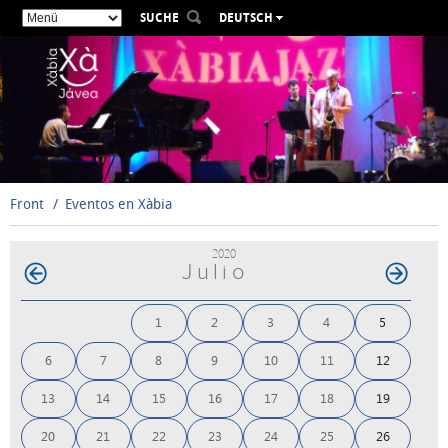
SUCHE
DEUTSCH
ESPAÑOL
VALENCIÀ
ENGLISH
FRANÇAIS
РУССКИЙ
Front
Eventos en Xàbia
2020
Julio
1
2
3
4
5
6
7
8
9
10
11
12
13
14
15
16
17
18
19
20
21
22
23
24
25
26