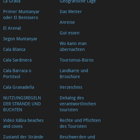
La Grava
Geografische Lage
Primer Muntanyar
Das Wetter
oder El Benissero
Anreise
El Arenal
Gut essen
Segon Muntanyar
Wo kann man
Cala Blanca
übernachten
Cala Sardinera
Tourismus-Büros
Cala Barraca o
Landkarte und
Portitxol
Broschüre
Cala Granadella
Verzeichnis
NUTZUNGSREGELN
Dekalog des
DER STRÄNDE UND
verantwortlinchen
BUCHTEN
touristen
Video Xàbia beaches
Rechte und Pflichten
and coves
des Touristen
Zustand der Strände
Beschwerden und