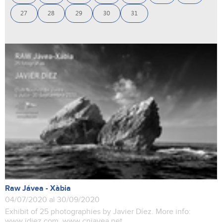
27
28
29
30
31
Raw Jávea - Xàbia
04/07/2020 al 30/09/2020
Exhibit of 25 photographies by Javier Díez. More info:
www.jdiez.com www.cnjavea.net