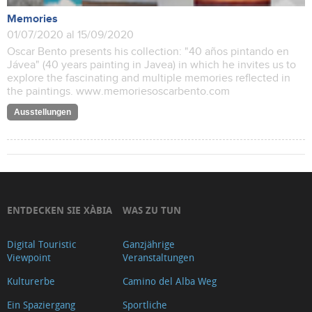
Memories
01/07/2020 al 15/09/2020
Oscar Bento presents his collection: "40 años pintando en
Jávea" (40 years painting in Javea) in which he invites us to
explore the fascinating and multiple memories reflected in
the paintings. www.memoriesoscarbento.com
Ausstellungen
ENTDECKEN SIE XÀBIA
WAS ZU TUN
Digital Touristic
Ganzjährige
Viewpoint
Veranstaltungen
Kulturerbe
Camino del Alba Weg
Ein Spaziergang
Sportliche