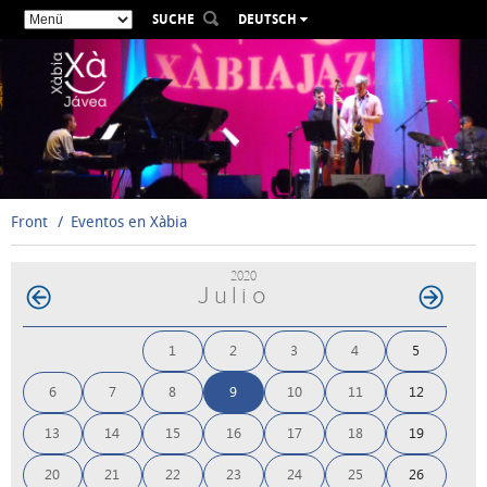
SUCHE
DEUTSCH
ESPAÑOL
VALENCIÀ
ENGLISH
FRANÇAIS
РУССКИЙ
Front
Eventos en Xàbia
2020
Julio
1
2
3
4
5
6
7
8
9
10
11
12
13
14
15
16
17
18
19
20
21
22
23
24
25
26