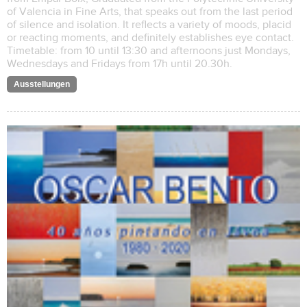
of Valencia in Fine Arts, that speaks out from the last period
of silence and isolation. It reflects a variety of moods, placid
or reacting moments, and definitely establishes eye contact.
Timetable: from 10 until 13:30 and afternoons just Mondays,
Wednesdays and Fridays from 17h until 20.30h.
Ausstellungen