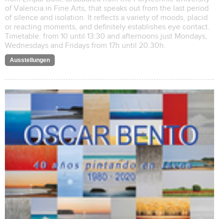
of Valencia in Fine Arts, that speaks out from the last period
of silence and isolation. It reflects a variety of moods, placid
or reacting moments, and definitely establishes eye contact.
Timetable: from 10 until 13:30 and afternoons just Mondays,
Wednesdays and Fridays from 17h until 20.30h.
Ausstellungen