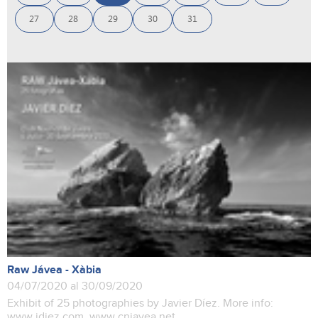
27
28
29
30
31
Raw Jávea - Xàbia
04/07/2020 al 30/09/2020
Exhibit of 25 photographies by Javier Díez. More info:
www.jdiez.com www.cnjavea.net