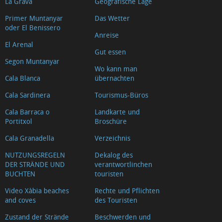
La Grava
Geografische Lage
Primer Muntanyar
Das Wetter
oder El Benissero
Anreise
El Arenal
Gut essen
Segon Muntanyar
Wo kann man
Cala Blanca
übernachten
Cala Sardinera
Tourismus-Büros
Cala Barraca o
Landkarte und
Portitxol
Broschüre
Cala Granadella
Verzeichnis
NUTZUNGSREGELN
Dekalog des
DER STRÄNDE UND
verantwortlinchen
BUCHTEN
touristen
Video Xàbia beaches
Rechte und Pflichten
and coves
des Touristen
Zustand der Strände
Beschwerden und