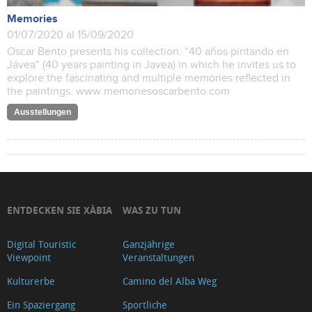
Memories
01/07/2020 al 15/09/2020
Oscar Bento presents his collection: "40 años pintando en
Jávea" (40 years painting in Javea) in which he invites us to
explore the fascinating and multiple memories reflected in
the paintings. www.memoriesoscarbento.com
Ausstellungen
ENTDECKEN SIE XÀBIA
WAS ZU TUN
Digital Touristic
Ganzjährige
Viewpoint
Veranstaltungen
Kulturerbe
Camino del Alba Weg
Ein Spaziergang
Sportliche