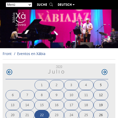
SUCHE
DEUTSCH
ESPAÑOL
VALENCIÀ
ENGLISH
FRANÇAIS
РУССКИЙ
Front
Eventos en Xàbia
2020
Julio
1
2
3
4
5
6
7
8
9
10
11
12
13
14
15
16
17
18
19
20
21
22
23
24
25
26