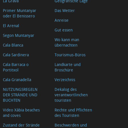
La Grava
Geografische Lage
Primer Muntanyar
Das Wetter
oder El Benissero
Anreise
El Arenal
Gut essen
Segon Muntanyar
Wo kann man
Cala Blanca
übernachten
Cala Sardinera
Tourismus-Büros
Cala Barraca o
Landkarte und
Portitxol
Broschüre
Cala Granadella
Verzeichnis
NUTZUNGSREGELN
Dekalog des
DER STRÄNDE UND
verantwortlinchen
BUCHTEN
touristen
Video Xàbia beaches
Rechte und Pflichten
and coves
des Touristen
Zustand der Strände
Beschwerden und