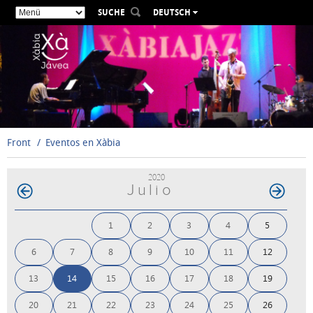
SUCHE
DEUTSCH
ESPAÑOL
VALENCIÀ
ENGLISH
FRANÇAIS
РУССКИЙ
Front
Eventos en Xàbia
2020
Julio
1
2
3
4
5
6
7
8
9
10
11
12
13
14
15
16
17
18
19
20
21
22
23
24
25
26