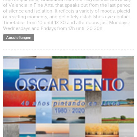
of Valencia in Fine Arts, that speaks out from the last period
of silence and isolation. It reflects a variety of moods, placid
or reacting moments, and definitely establishes eye contact.
Timetable: from 10 until 13:30 and afternoons just Mondays,
Wednesdays and Fridays from 17h until 20.30h.
Ausstellungen