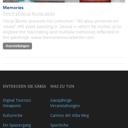
Memories
01/07/2020 al 15/09/2020
Oscar Bento presents his collection: "40 años pintando en
Jávea" (40 years painting in Javea) in which he invites us to
explore the fascinating and multiple memories reflected in
the paintings. www.memoriesoscarbento.com
Ausstellungen
ENTDECKEN SIE XÀBIA
WAS ZU TUN
Digital Touristic
Ganzjährige
Viewpoint
Veranstaltungen
Kulturerbe
Camino del Alba Weg
Ein Spaziergang
Sportliche