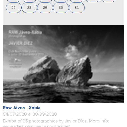
27
28
29
30
31
Raw Jávea - Xàbia
04/07/2020 al 30/09/2020
Exhibit of 25 photographies by Javier Díez. More info:
www.jdiez.com www.cnjavea.net